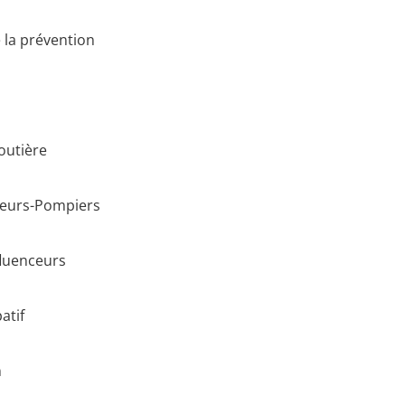
 la prévention
routière
peurs-Pompiers
fluenceurs
atif
n