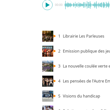
00:00
1
Librairie Les Parleuses
2
Emission publique des jeu
3
La nouvelle coulée verte 
4
Les pensées de l’Autre E
5
Visions du handicap