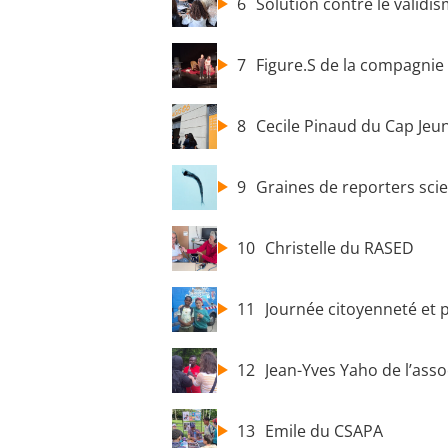
6
Solution contre le validi
7
Figure.S de la compagni
8
Cecile Pinaud du Cap Jeu
9
Graines de reporters scie
10
Christelle du RASED
11
Journée citoyenneté et 
12
Jean-Yves Yaho de l’ass
13
Emile du CSAPA