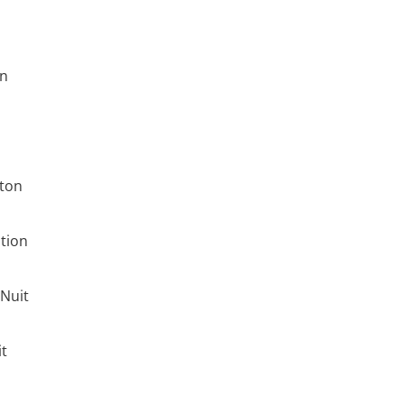
on
cton
ation
 Nuit
it