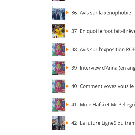
36
Avis sur la xénophobie
37
En quoi le foot fait-il rêv
38
Avis sur l’exposition RO
39
Interview d’Anna (en ang
40
Comment voyez vous le 
41
Mme Hafsi et Mr Pellegri
42
La future Ligne5 du tra