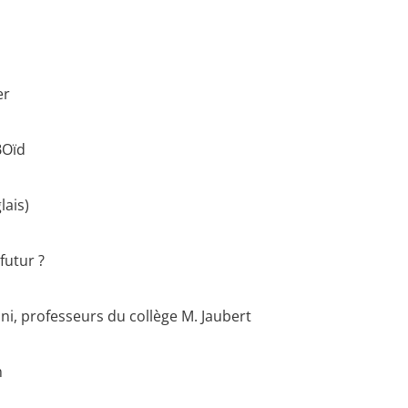
er
BOïd
lais)
futur ?
ni, professeurs du collège M. Jaubert
m