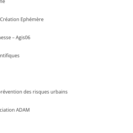
sme
e Création Ephémère
nesse – Agis06
ntifiques
prévention des risques urbains
ociation ADAM