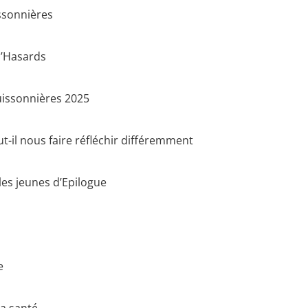
issonnières
d’Hasards
Buissonnières 2025
t-il nous faire réfléchir différemment
les jeunes d’Epilogue
e