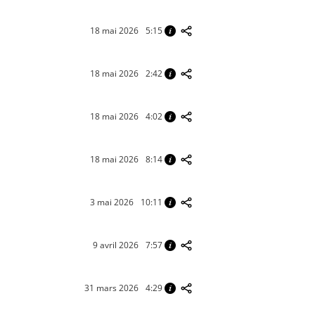
18 mai 2026
5:15
18 mai 2026
2:42
18 mai 2026
4:02
18 mai 2026
8:14
3 mai 2026
10:11
9 avril 2026
7:57
31 mars 2026
4:29