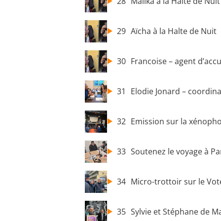
28
Malika à la Halte de Nuit
29
Aïcha à la Halte de Nuit
30
Francoise – agent d’accue
31
Elodie Jonard – coordina
32
Emission sur la xénoph
33
Soutenez le voyage à Par
34
Micro-trottoir sur le Vot
35
Sylvie et Stéphane de M