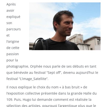
Après
avoir
expliqué
son
parcours
et
l’origine
de cette
passion
pour la
photographie, Orphée nous parle de ses débuts en tant
que bénévole au festival “Sept off”, devenu aujourd’hui le
festival “L’image_Satellite”.
Il nous explique le choix du nom « à bas bruit » de
l’exposition collective présentée dans la grande Halle du
109. Puis, Hugo lui demande comment est réalisée la
sélection des artistes, pourquoi l’argentique plus que le