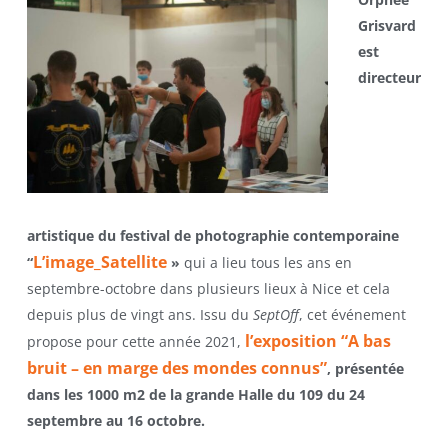
Grisvard
est
directeur
artistique du festival de photographie contemporaine
L’image_Satellite
“
»
qui a lieu tous les ans en
septembre-octobre dans plusieurs lieux à Nice et cela
depuis plus de vingt ans. Issu du
SeptOff
, cet événement
l’exposition “A bas
propose pour cette année 2021,
bruit – en marge des mondes connus”
, présentée
dans les 1000 m2 de la grande Halle du 109 du 24
septembre au 16 octobre.