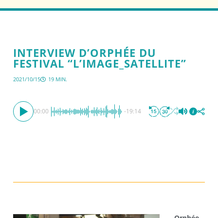
INTERVIEW D’ORPHÉE DU
FESTIVAL “L’IMAGE_SATELLITE”
2021/10/15
19 MIN.
00:00
-19:14
Orphée