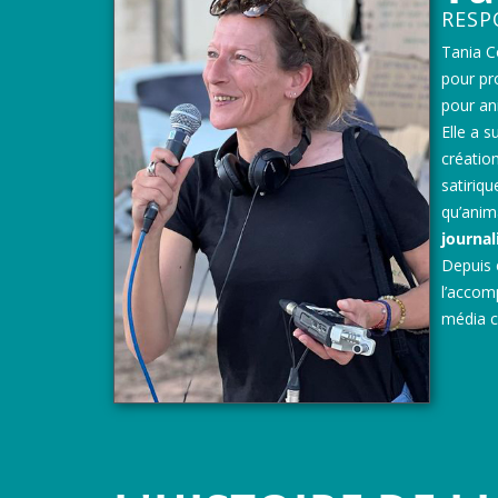
RESP
Tania C
pour pr
pour an
Elle a 
créatio
satiriqu
qu’anim
journal
Depuis 
l’accom
média c