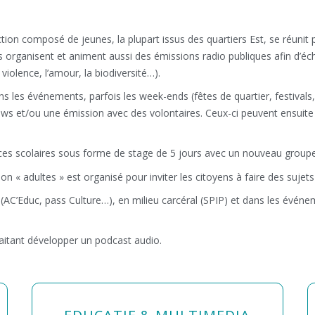
ion composé de jeunes, la plupart issus des quartiers Est, se réunit po
 organisent et animent aussi des émissions radio publiques afin d’éch
violence, l’amour, la biodiversité…).
ans les événements, parfois les week-ends (fêtes de quartier, festiva
ews et/ou une émission avec des volontaires. Ceux-ci peuvent ensuite 
ces scolaires sous forme de stage de 5 jours avec un nouveau groupe
on « adultes » est organisé pour inviter les citoyens à faire des sujet
(AC’Educ, pass Culture…), en milieu carcéral (SPIP) et dans les événe
aitant développer un podcast audio.