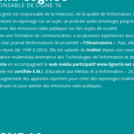
ONSABLE DE LIGNE 16
ognée est responsable de la rédaction, de la qualité de l’informatio
oduire un reportage sur un sujet, un podcast audio (montage) jusqu’à l
imer des émissions radio publiques sur des sujets de société.
suivi une formation de communication, a eu plusieurs expériences assoc
n d’un journal d’informations de proximité «
l’Observatoire
». Puis, el
e niçois (de 1998 à 2003). Elle est salariée du
Hublot
depuis son ouver
atrice multimédia (Animatrice des Technologies de l’Information et d
iste
en accompagnant le
web média participatif www.ligne16.net 
elle est
certifiée E.M.I.
(Education aux Médias et à l’Information – 202
pagnement des apprentis reporters pour créer des reportages multiméd
itoyen et pour animer des émissions radio publiques.