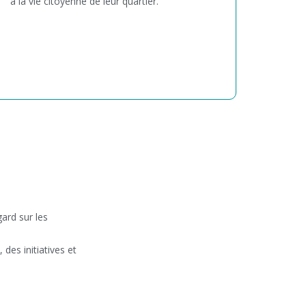
à la vie citoyenne de leur quartier.
gard sur les
des initiatives et