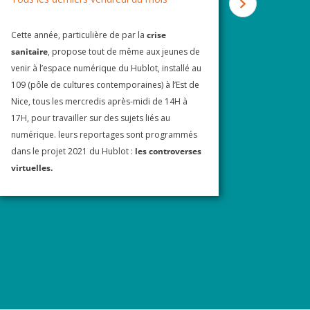
Cette année, particulière de par la
crise
Ligne16 
sanitaire
, propose tout de même aux jeunes de
publique
venir à l’espace numérique du Hublot, installé au
18H dans 
109 (pôle de cultures contemporaines) à l’Est de
– 89 rou
Nice, tous les mercredis après-midi de 14H à
d’échang
17H, pour travailler sur des sujets liés au
qui nous
numérique. leurs reportages sont programmés
Les écran
dans le projet 2021 du Hublot :
les controverses
Les renco
virtuelles.