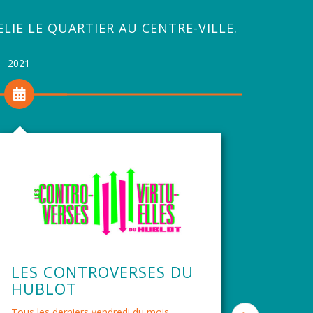
ELIE LE QUARTIER AU CENTRE-VILLE.
2021
2019
LES CONTROVERSES DU
CYCL
HUBLOT
PUB
Tous les derniers vendredi du mois
Sur le 