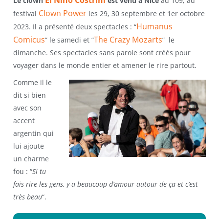
Le clown
est venu à Nice
au 109, au
Clown Power
festival
les 29, 30 septembre et 1er octobre
Humanus
2023. Il a présenté deux spectacles : “
Comicus
The Crazy Mozarts
” le samedi et “
” le
dimanche. Ses spectacles sans parole sont créés pour
voyager dans le monde entier et amener le rire partout.
Comme il le
dit si bien
avec son
accent
argentin qui
lui ajoute
un charme
fou : “
Si tu
fais rire les gens, y-a beaucoup d’amour autour de ça et c’est
très beau
“.