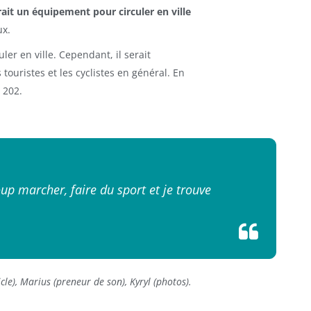
rait un équipement pour circuler en ville
ux.
ler en ville. Cependant, il serait
 touristes et les cyclistes en général. En
a 202.
up marcher, faire du sport et je trouve
le), Marius (preneur de son), Kyryl (photos).