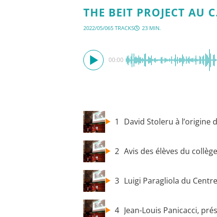
THE BEIT PROJECT AU C
2022/05/06
5 TRACKS
23 MIN.
00:00
1
David Stoleru à l’origine 
2
Avis des élèves du collèg
3
Luigi Paragliola du Centr
4
Jean-Louis Panicacci, pr