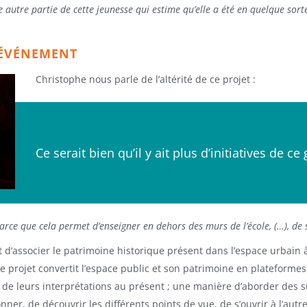
e autre partie de cette jeunesse qui estime qu’elle a été en quelque sort
L’ÉVÉNEMENT
Christophe nous parle de l’altérité de ce projet :
Ce serait bien qu’il y ait plus d’initiatives de ce
parce que cela permet d’enseigner en dehors des murs de l’école, (…), de 
 d’associer le patrimoine historique présent dans l’espace urbain à 
, le projet convertit l’espace public et son patrimoine en plateform
s de leurs interprétations au présent ; une manière d’aborder des 
er, de découvrir les différents points de vue, de s’ouvrir à l’autre e