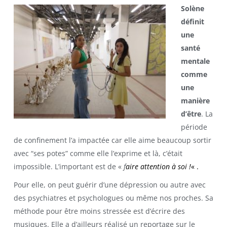
Solène
définit
une
santé
mentale
comme
une
manière
d’être
. La
période
de confinement l’a impactée car elle aime beaucoup sortir
avec “ses potes” comme elle l’exprime et là, c’était
impossible. L’important est de «
f
aire attention à soi !
« .
Pour elle, on peut guérir d’une dépression ou autre avec
des psychiatres et psychologues ou même nos proches. Sa
méthode pour être moins stressée est d’écrire des
musiques. Elle a d’ailleurs réalisé un reportage sur le