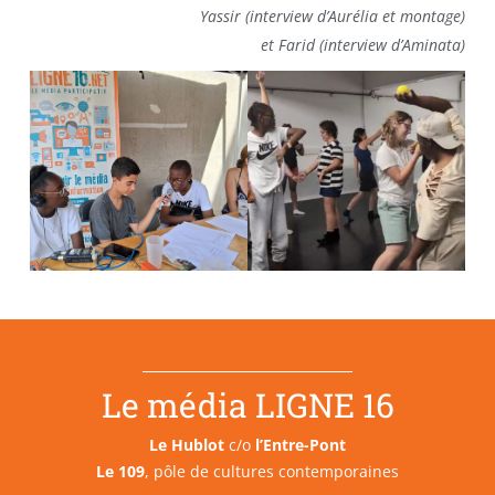
Yassir (interview d’Aurélia et montage)
et Farid (interview d’Aminata)
Le média LIGNE 16
Le Hublot
c/o
l’Entre-Pont
Le 109
, pôle de cultures contemporaines