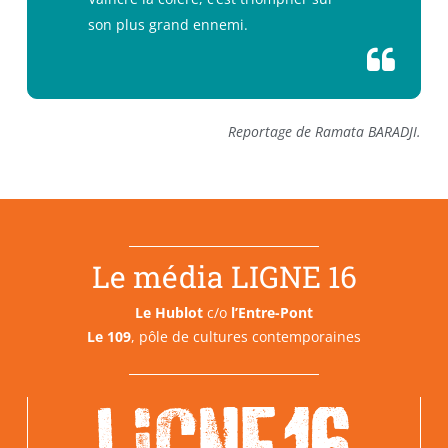
son plus grand ennemi.
Reportage de Ramata BARADJI.
Le média LIGNE 16
Le Hublot
c/o
l’Entre-Pont
Le 109
, pôle de cultures contemporaines