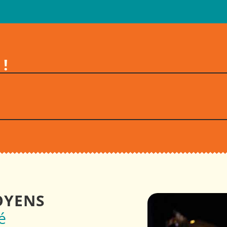
!
TOYENS
é