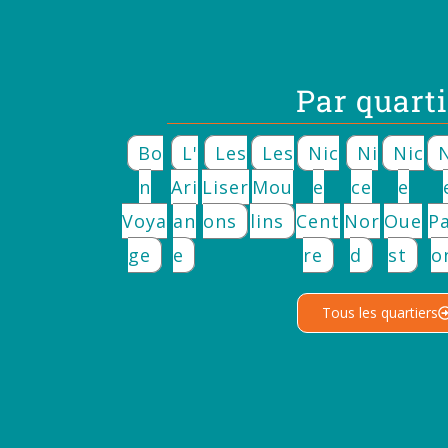
Par quarti
Bo
L'
Les
Les
Nic
Ni
Nic
N
Ari
Liser
Mou
E
Ce
E
Voya
An
Ons
Lins
Cent
Nor
Oue
Pa
Ge
E
Re
D
St
O
Tous les quartiers