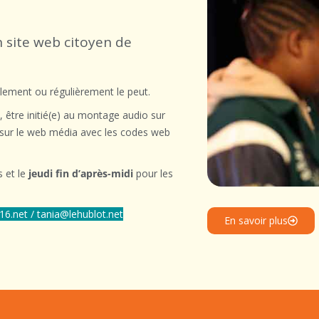
n site web citoyen de
llement ou régulièrement le peut.
s, être initié(e) au montage audio sur
r sur le web média avec les codes web
s et le
jeudi fin d’après-midi
pour les
6.net / tania@lehublot.net
En savoir plus