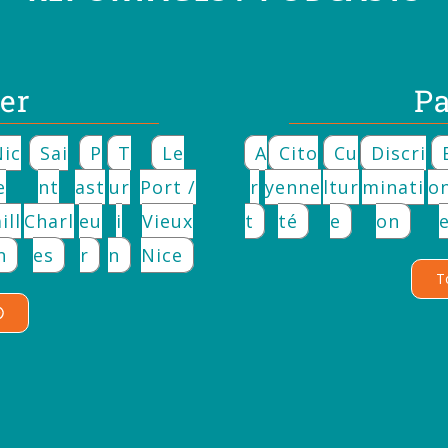
er
Pa
Nic
Sai
P
T
Le
A
Cito
Cu
Discri
E
Nt
Ast
Ur
Port /
R
Yenne
Ltur
Minati
O
ill
Charl
Eu
I
Vieux
T
Té
E
On
n
Es
R
N
Nice
T