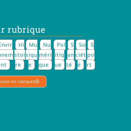
r rubrique
Envir
Hi
Mu
Nu
Pol
S
So
S
nnem
Stoi
Siqu
Méri
Itiq
An
Ciét
Po
Ent
Re
E
Que
Ue
Té
É
Rt
outes les rubriques