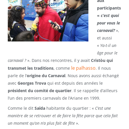
aux
participants
«
c’est quoi
pour vous le
carnaval?
»,
et aussi
«
Ya-t-il un
âge pour le
carnaval ?
». Dans nos rencontres, il y avait
Cristòu qui
le palhasso
transmet les traditions
, comme
. Il nous
parle de l’
origine du Carnaval
. Nous avons aussi échangé
avec
Georges Trova
qui est depuis des années le
président du comité de quartier
. Il se rappelle d’ailleurs
l’un des premiers carnavals de l’Ariane en 1999.
Comme le dit
Saïda
habitante du quartier : «
C’est une
manière de se retrouver et de faire la fête parce que cela fait
un moment qu’on n’a plus fait de fête
».