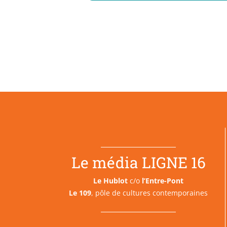
Le média LIGNE 16
Le Hublot
c/o
l’Entre-Pont
Le 109
, pôle de cultures contemporaines