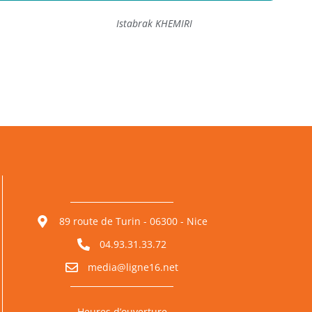
Istabrak KHEMIRI
89 route de Turin - 06300 - Nice
04.93.31.33.72
media@ligne16.net
Heures d’ouverture