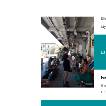
Ell
Myr
La
Je
Il 
ren