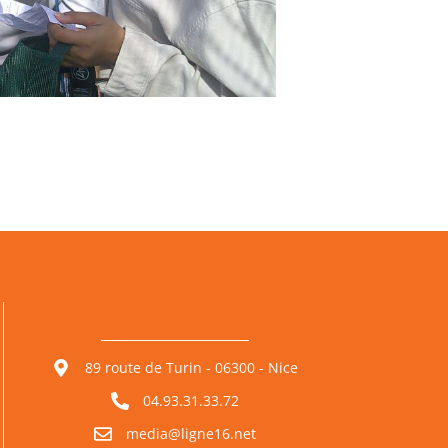
89 route de Turin - 06300 - Nice
04.93.31.33.72
media@ligne16.net