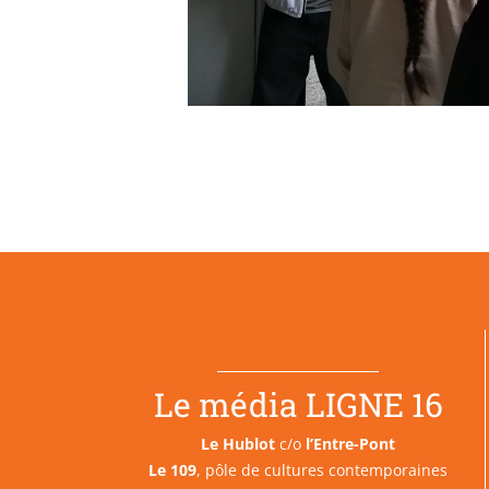
Le média LIGNE 16
Le Hublot
c/o
l’Entre-Pont
Le 109
, pôle de cultures contemporaines