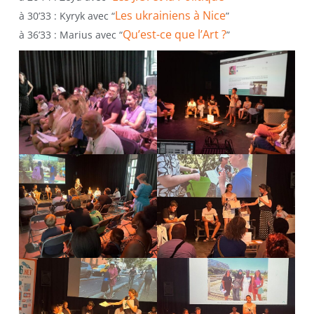
Les ukrainiens à Nice
à 30’33 : Kyryk avec “
”
Qu’est-ce que l’Art ?
à 36’33 : Marius avec “
”