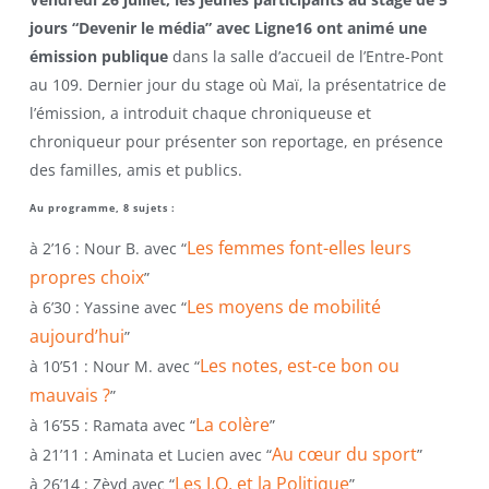
jours “Devenir le média” avec Ligne16 ont animé une
émission publique
dans la salle d’accueil de l’Entre-Pont
au 109. Dernier jour du stage où Maï, la présentatrice de
l’émission, a introduit chaque chroniqueuse et
chroniqueur pour présenter son reportage, en présence
des familles, amis et publics.
Au programme, 8 sujets :
Les femmes font-elles leurs
à 2’16 : Nour B. avec “
propres choix
”
Les moyens de mobilité
à 6’30 : Yassine avec “
aujourd’hui
”
Les notes, est-ce bon ou
à 10’51 : Nour M. avec “
mauvais ?
”
La colère
à 16’55 : Ramata avec “
”
Au cœur du sport
à 21’11 : Aminata et Lucien avec “
”
Les J.O. et la Politique
à 26’14 : Zèyd avec “
”