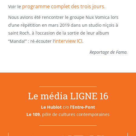
programme complet des trois jours.
Voir le
Nous avions été rencontrer le groupe Nux Vomica lors
d’une répétition en mars 2019 dans un studio niçois à
saint Roch, à l’occasion de la sortie de leur album
interview ICI
“Manda!” : ré-écouter l’
.
Reportage de Fama.
Le média LIGNE 16
Le Hublot
c/o
l’Entre-Pont
Le 109
, pôle de cultures contemporaines