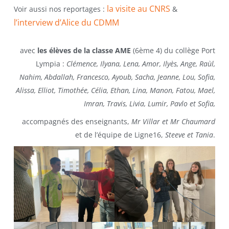
la visite au CNRS
Voir aussi nos reportages :
&
l’interview d’Alice du CDMM
avec
les élèves de la classe AME
(6ème 4) du collège Port
Lympia :
Clémence, Ilyana, Lena, Amor, Ilyès, Ange, Raùl,
Nahim, Abdallah, Francesco, Ayoub, Sacha, Jeanne, Lou, Sofia,
Alissa, Elliot, Timothée, Célia, Ethan, Lina, Manon, Fatou, Mael,
Imran, Travis, Livia, Lumir, Pavlo et Sofia,
accompagnés des enseignants,
Mr Villar et Mr Chaumard
et de l’équipe de Ligne16,
Steeve et Tania
.