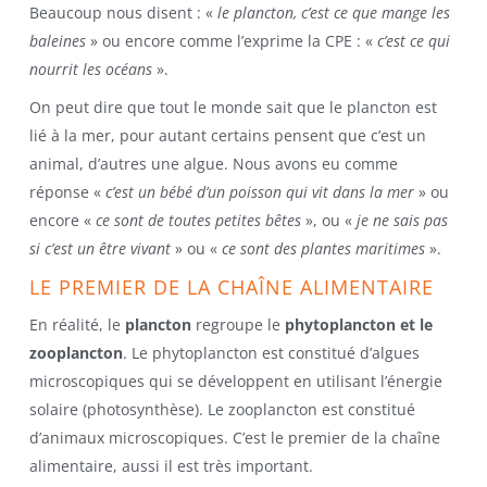
Beaucoup nous disent : «
le plancton, c’est ce que mange les
baleines
» ou encore comme l’exprime la CPE : «
c’est ce qui
nourrit les océans
».
On peut dire que tout le monde sait que le plancton est
lié à la mer, pour autant certains pensent que c’est un
animal, d’autres une algue. Nous avons eu comme
réponse «
c’est un bébé d’un poisson qui vit dans la mer
» ou
encore «
ce sont de toutes petites bêtes
», ou «
je ne sais pas
si c’est un être vivant
» ou «
ce sont des plantes maritimes
».
LE PREMIER DE LA CHAÎNE ALIMENTAIRE
En réalité, le
plancton
regroupe le
phytoplancton
et le
zooplancton
. Le phytoplancton est constitué d’algues
microscopiques qui se développent en utilisant l’énergie
solaire (photosynthèse). Le zooplancton est constitué
d’animaux microscopiques. C’est le premier de la chaîne
alimentaire, aussi il est très important.