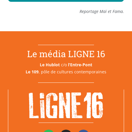
Reportage Maï et Fama.
Le média LIGNE 16
Le Hublot
c/o
l’Entre-Pont
Le 109
, pôle de cultures contemporaines