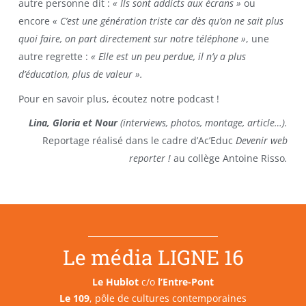
autre personne dit :
« Ils sont addicts aux écrans »
ou
encore
« C’est une génération triste car dès qu’on ne sait plus
quoi faire, on part directement sur notre téléphone »
, une
autre regrette :
« Elle est un peu perdue, il n’y a plus
d’éducation, plus de valeur ».
Pour en savoir plus, écoutez notre podcast !
Lina, Gloria et Nour
(interviews, photos, montage, article…).
Reportage réalisé dans le cadre d’Ac’Educ
Devenir web
reporter !
au collège Antoine Risso
.
Le média LIGNE 16
Le Hublot
c/o
l’Entre-Pont
Le 109
, pôle de cultures contemporaines