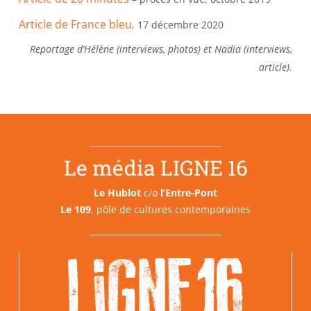
Article de France bleu
, 17 décembre 2020
Reportage d’Hélène (interviews, photos) et Nadia (interviews,
article).
Le média LIGNE 16
Le Hublot
c/o
l’Entre-Pont
Le 109
, pôle de cultures contemporaines