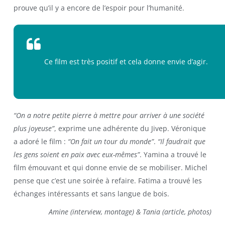
prouve qu’il y a encore de l’espoir pour l’humanité.
Ce film est très positif et cela donne envie d’agir.
“On a notre petite pierre à mettre pour arriver à une société
plus joyeuse”
, exprime une adhérente du Jivep. Véronique
a adoré le film :
“On fait un tour du monde”
.
“Il faudrait que
les gens soient en paix avec eux-mêmes”
. Yamina a trouvé le
film émouvant et qui donne envie de se mobiliser. Michel
pense que c’est une soirée à refaire. Fatima a trouvé les
échanges intéressants et sans langue de bois.
Amine (interview, montage) & Tania (article, photos)