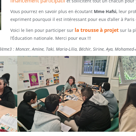
financement participatif
et sollicitent tout un chacun pour
Vous pourrez en savoir plus en écoutant
Mme Hafsi,
leur pro
expriment pourquoi il est intéressant pour eux d’aller à Paris 
la trousse à projet
Voici le lien pour participer sur
sur la p
l’Éducation nationale. Merci pour eux !!!
 3ème3 : Moncer, Amine, Taki, Maria-Lilia, Béchir, Sirine, Aya, Mohame