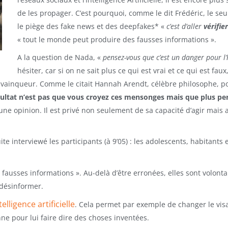
de les propager. C’est pourquoi, comme le dit Frédéric, le se
le piège des fake news et des deepfakes* «
c’est d’aller
vérifie
« tout le monde peut produire des fausses informations ».
A la question de Nada, «
pensez-vous que c’est un danger pour l
hésiter, car si on ne sait plus ce qui est vrai et ce qui est fa
 vainqueur. Comme le citait Hannah Arendt, célèbre philosophe, pol
sultat n’est pas que vous croyez ces mensonges mais que plus per
 une opinion. Il est privé non seulement de sa capacité d’agir mais 
te interviewé les participants (à 9’05) : les adolescents, habitants
fausses informations ». Au-delà d’être erronées, elles sont volonta
 désinformer.
telligence artificielle
. Cela permet par exemple de changer le vis
ne pour lui faire dire des choses inventées.