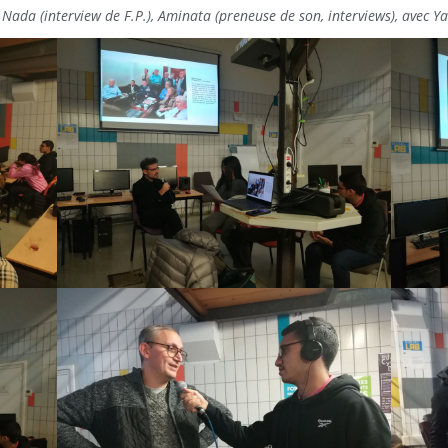
), Nada (interview de F.P.), Aminata (preneuse de son, interviews), avec Y