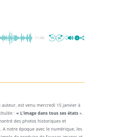
-11:40
e auteur, est venu mercredi 15 janvier à
itulée :
« L’image dans tous ses états
».
 montré des photos historiques et
. A notre époque avec le numérique, les
us simple de produire de fausses images et