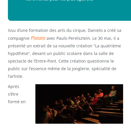
Issu d’une formation des arts du cirque, Danielo a créé sa
Platata
compagnie
avec Paulo Perelsztein
.
Le 30 mai, il a
présenté un extrait de sa nouvelle création “La quatrième
hypothèse”, devant un public scolaire dans la salle de
spectacle de l’Entre-Pont. Cette création questionne le
public sur l’essence même de la jonglerie, spécialité de
l’artiste.
Après
s’être
formé en