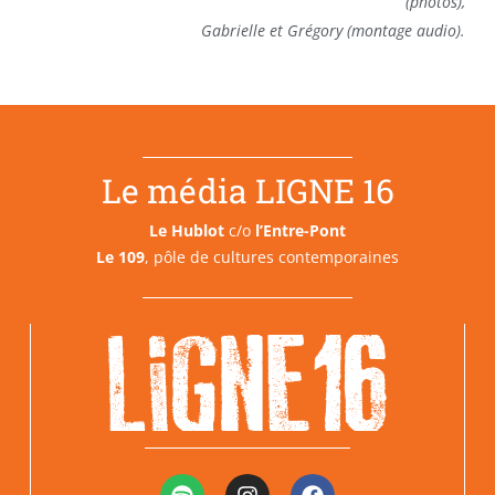
(photos),
Gabrielle et Grégory (montage audio).
Le média LIGNE 16
Le Hublot
c/o
l’Entre-Pont
Le 109
, pôle de cultures contemporaines