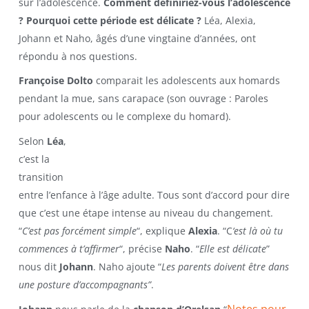
sur l’adolescence.
Comment définiriez-vous l’adolescence
? Pourquoi cette période est délicate ?
Léa, Alexia,
Johann et Naho, âgés d’une vingtaine d’années, ont
répondu à nos questions.
Françoise Dolto
comparait les adolescents aux homards
pendant la mue, sans carapace (son ouvrage : Paroles
pour adolescents ou le complexe du homard).
Selon
Léa
,
c’est la
transition
entre l’enfance à l’âge adulte. Tous sont d’accord pour dire
que c’est une étape intense au niveau du changement.
“
C’est pas forcément simple
“, explique
Alexia
. “C
‘est là où tu
commences à t’affirmer
“, précise
Naho
. “
Elle est délicate
”
nous dit
Johann
. Naho ajoute “
Les parents doivent être dans
une posture d’accompagnants”
.