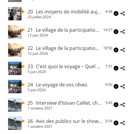
20
Les moyens de mobilité aujourd’hui
4:58
25 juillet 2024
21
Le village de la participation – Episode#1
14:27
12 juin 2024
22
Le village de la participation – Episode#2
18:50
12 juin 2024
23
C’est quoi le voyage – Quel est l’intérêt d’un voyage
7:51
5 juin 2024
24
Le voyage de vos rêves
6:50
5 juin 2024
25
Interview d’Istvan Caillet, champion de France de BMX
5:45
1 octobre 2021
26
Avis des publics sur le show BMX
0:54
1 octobre 2021