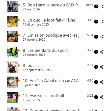
5
Bob Haro le père du BMX freestyle
10:55
24 mai 2026
6
En quoi le foot fait-il rêver
3:15
19 décembre 2025
7
Emission publique avec les jeunes d’Epilogue
25:04
27 octobre 2025
8
Les bienfaits du sport
3:23
23 octobre 2025
9
boccia
2:59
17 septembre 2025
10
Aurélia Zabal de la cie ACA
4:16
3 juillet 2025
11
Avis sur le football
3:22
16 mai 2025
12
Comment devient-on footballer professionnel
1:46