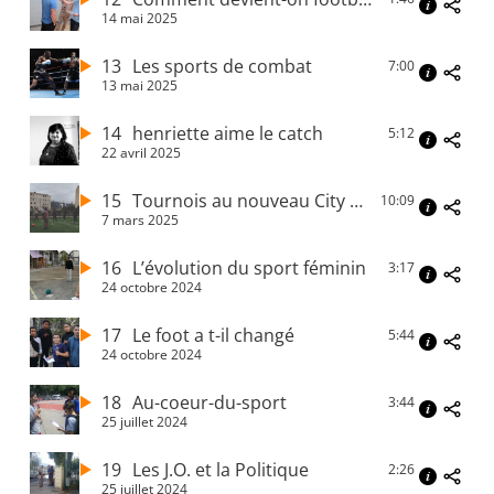
14 mai 2025
13
Les sports de combat
7:00
13 mai 2025
14
henriette aime le catch
5:12
22 avril 2025
15
Tournois au nouveau City Stade des Liserons
10:09
7 mars 2025
16
L’évolution du sport féminin
3:17
24 octobre 2024
17
Le foot a t-il changé
5:44
24 octobre 2024
18
Au-coeur-du-sport
3:44
25 juillet 2024
19
Les J.O. et la Politique
2:26
25 juillet 2024