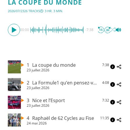
LA COUPE DU MONDE
2026/07/23
26 TRACKS
3 HR. 3 MIN.
00:00
-7:38
1
La coupe du monde
7:38
23 juillet 2026
2
La Formule1 qu’en pensez-vous
4:08
23 juillet 2026
3
Nice et l’Esport
7:32
23 juillet 2026
4
Raphaël de 62 Cycles au Fise
11:35
24 mai 2026