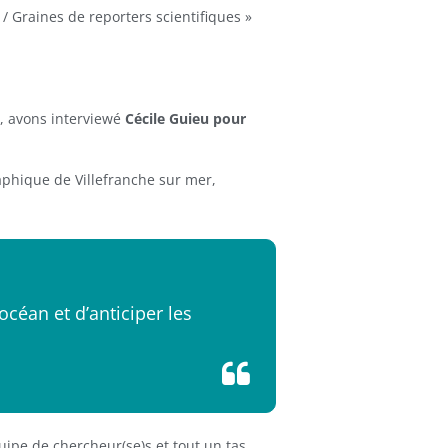
/ Graines de reporters scientifiques »
a, avons interviewé
Cécile Guieu pour
aphique de Villefranche sur mer,
céan et d’anticiper les
uipe de chercheur(se)s et tout un tas