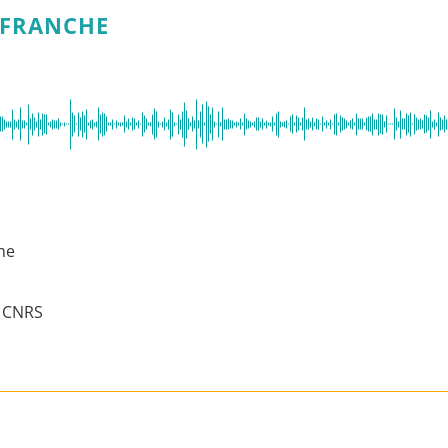
LEFRANCHE
he
u CNRS