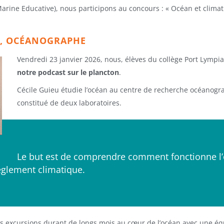
arine Educative), nous participons au concours : « Océan et climat 
U, OCÉANOGRAPHE
Vendredi 23 janvier 2026, nous, élèves du collège Port Lympi
notre podcast sur le plancton
.
Cécile Guieu étudie l’océan au centre de recherche océanogr
constitué de deux laboratoires.
Le but est de comprendre comment fonctionne l’o
glement climatique.
es excursions durant de longs mois au cœur de l’océan avec une éq