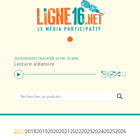
2023/04/04
357 TRACKS
63 HR. 20 MIN.
Lecture aléatoire
2017
2018
2019
2020
2021
2022
2023
2024
2025
2026