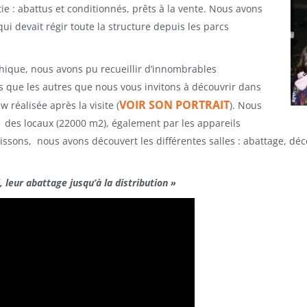
tie : abattus et conditionnés, prêts à la vente. Nous avons
ui devait régir toute la structure depuis les parcs
thique, nous avons pu recueillir d’innombrables
s que les autres que nous vous invitons à découvrir dans
VOIR SON PORTRAIT
w réalisée après la visite (
). Nous
 des locaux (22000 m2), également par les appareils
rissons, nous avons découvert les différentes salles : abattage, déc
, leur abattage jusqu’à la distribution »