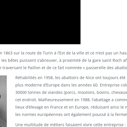
 1863 sur la route de Turin à l’Est de la ville et ce n’est pas un has
e les bêtes puissent s’abreuver, à proximité de la gare saint Roch a
e traversant le Paillon et de ce fait nommée « passerelle des abattoi
Réhabilités en 1958, les abattoirs de Nice ont toujours été 
plus moderne d’Europe dans les années 60. Entreprise colo
30000 tonnes de viandes (porcs, moutons, bovins, chevaux
cet endroit. Malheureusement en 1988, l’abattage a commen
lieux d’élevage en France et en Europe, réduisant ainsi le n
les normes européennes ont également poussé à la fermetur
Une multitude de métiers faisaient vivre cette entreprise 