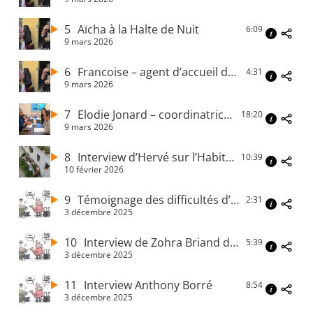
5
Aïcha à la Halte de Nuit
6:09
9 mars 2026
6
Francoise – agent d’accueil de la Halte de Nuit
4:31
9 mars 2026
7
Elodie Jonard – coordinatrice de la Halte de Nuit
18:20
9 mars 2026
8
Interview d’Hervé sur l’Habitat Participatif
10:39
10 février 2026
9
Témoignage des difficultés d’accès au logement
2:31
3 décembre 2025
10
Interview de Zohra Briand de Droit au logement
5:39
3 décembre 2025
11
Interview Anthony Borré
8:54
3 décembre 2025