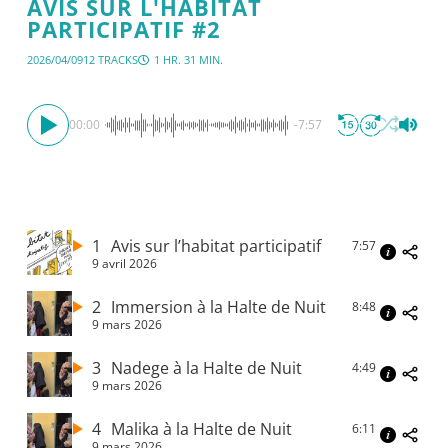
AVIS SUR L'HABITAT
PARTICIPATIF #2
2026/04/09
12 TRACKS
1 HR. 31 MIN.
00:00
-7:57
1
Avis sur l’habitat participatif
7:57
9 avril 2026
2
Immersion à la Halte de Nuit
8:48
9 mars 2026
3
Nadege à la Halte de Nuit
4:49
9 mars 2026
4
Malika à la Halte de Nuit
6:11
9 mars 2026