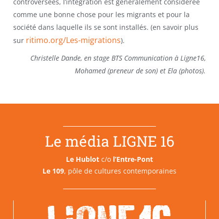
controversées, l’intégration est généralement considérée
comme une bonne chose pour les migrants et pour la
société dans laquelle ils se sont installés. (en savoir plus
ritimo.org/Les-migrations
sur
).
Christelle Dande, en stage BTS Communication à Ligne16,
Mohamed (preneur de son) et Ela (photos).
Le média LIGNE 16
Le Hublot
c/o
l’Entre-Pont
Le 109
, pôle de cultures contemporaines