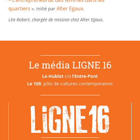
quartiers
Alter Egaux
», initié par
.
Léa Robert, chargée de mission chez Alter Egaux.
Le média LIGNE 16
Le Hublot
c/o
l’Entre-Pont
Le 109
, pôle de cultures contemporaines