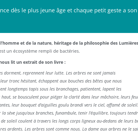
nce dès le plus jeune âge et chaque petit geste a so
 l’homme et de la nature, héritage de la philosophie des Lumières
st un écosystème rempli de bactéries.
ous lit un extrait de son livre :
res dorment, reprennent leur lutte. Les arbres ne sont jamais
ent leur tronc hésitant, échappent aux bouches des bêtes que nous
tent longtemps tapis sous les branchages, patientent, lapent les
 haut, se bousculent pour piéger la clarté dans leur mâchoire, leurs feuil
brantes, leur bouquet d’aiguilles goulu brandi vers le ciel, affamé de soleil
 la sève jusqu’aux branches, funambule, tenir l’équilibre, toujours tendre
de soleil coulent à travers les longs corps ligneux au-dedans de leurs bra
res ardents. Les arbres sont comme nous. La dame aux arbres ne le sait