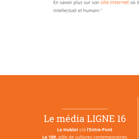
site internet
En savoir plus sur son
où i
intellectuel et humain.”
Le média LIGNE 16
Le Hublot
c/o
l’Entre-Pont
Le 109
, pôle de cultures contemporaines