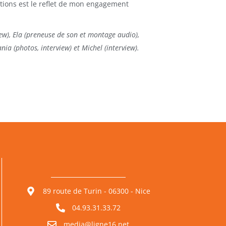
ations est le reflet de mon engagement
ew), Ela (preneuse de son et montage audio),
Tania (photos, interview) et Michel (interview).
89 route de Turin - 06300 - Nice
04.93.31.33.72
media@ligne16.net