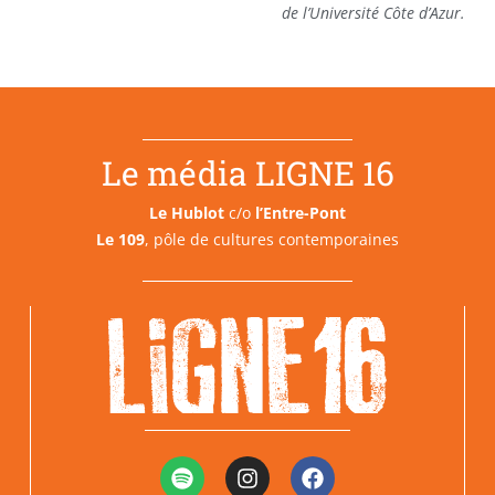
de l’Université Côte d’Azur.
Le média LIGNE 16
Le Hublot
c/o
l’Entre-Pont
Le 109
, pôle de cultures contemporaines