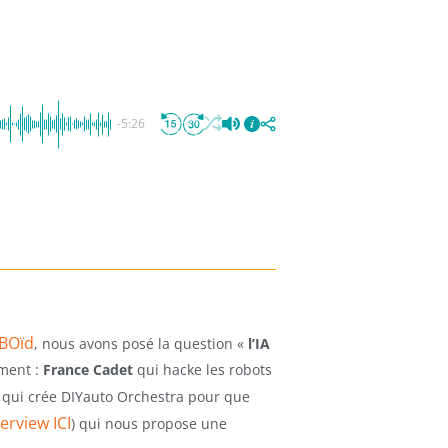
-5:26
OBOïd
, nous avons posé la question «
l’IA
ement :
France Cadet
qui hacke les robots
) qui crée DIYauto Orchestra pour que
terview ICI
) qui nous propose une