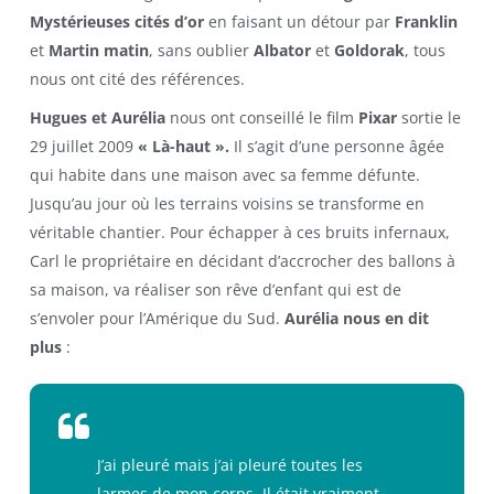
Mystérieuses cités d’or
en faisant un détour par
Franklin
et
Martin matin
, sans oublier
Albator
et
Goldorak
, tous
nous ont cité des références.
Hugues et Aurélia
nous ont conseillé le film
Pixar
sortie le
29 juillet 2009
« Là-haut ».
Il s’agit d’une personne âgée
qui habite dans une maison avec sa femme défunte.
Jusqu’au jour où les terrains voisins se transforme en
véritable chantier. Pour échapper à ces bruits infernaux,
Carl le propriétaire en décidant d’accrocher des ballons à
sa maison, va réaliser son rêve d’enfant qui est de
s’envoler pour l’Amérique du Sud.
Aurélia nous en dit
plus
:
J’ai pleuré mais j’ai pleuré toutes les
larmes de mon corps. Il était vraiment