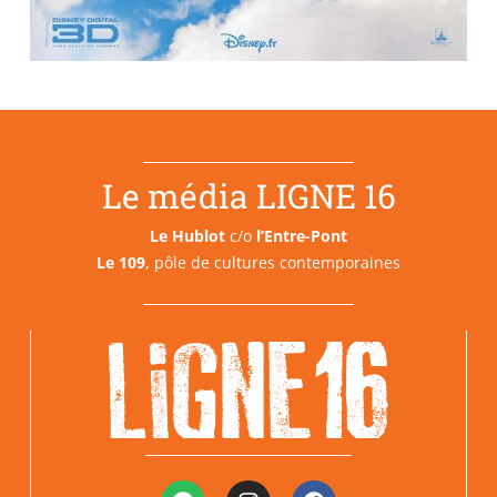
Le média LIGNE 16
Le Hublot
c/o
l’Entre-Pont
Le 109
, pôle de cultures contemporaines