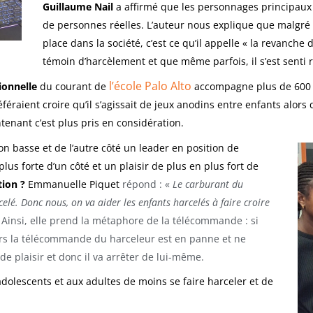
Guillaume Nail
a affirmé que les personnages principaux «
de personnes réelles. L’auteur nous explique que malgré l
place dans la société, c’est ce qu’il appelle « la revanche 
témoin d’harcèlement et que même parfois, il s’est senti 
l’école Palo Alto
ionnelle
du courant de
accompagne plus de 600 j
féraient croire qu’il s’agissait de jeux anodins entre enfants alor
ntenant c’est plus pris en considération.
on basse et de l’autre côté un leader en position de
plus forte d’un côté et un plaisir de plus en plus fort de
tion ?
Emmanuelle Piquet
répond : «
Le carburant du
rcelé. Donc nous, on va aider les enfants harcelés à faire croire
 Ainsi, elle prend la métaphore de la télécommande : si
alors la télécommande du harceleur est en panne et ne
de plaisir et donc il va arrêter de lui-même.
adolescents et aux adultes de moins se faire harceler et de