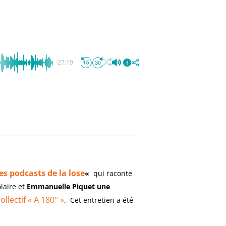
-27:19
es podcasts de la lose
«
qui raconte
olaire et
Emmanuelle Piquet une
ollectif « A 180° »
. Cet entretien a été