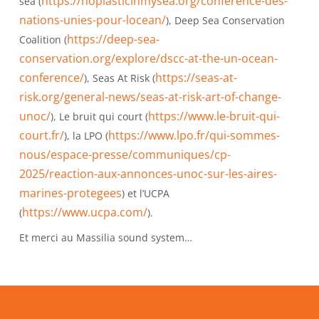
https://noplasticinmysea.org/conference-des-
sea (
nations-unies-pour-locean/
), Deep Sea Conservation
https://deep-sea-
Coalition (
conservation.org/explore/dscc-at-the-un-ocean-
conference/
https://seas-at-
), Seas At Risk (
risk.org/general-news/seas-at-risk-art-of-change-
unoc/
https://www.le-bruit-qui-
), Le bruit qui court (
court.fr/
https://www.lpo.fr/qui-sommes-
), la LPO (
nous/espace-presse/communiques/cp-
2025/reaction-aux-annonces-unoc-sur-les-aires-
marines-protegees
) et l’UCPA
https://www.ucpa.com/
(
).
Et merci au Massilia sound system…