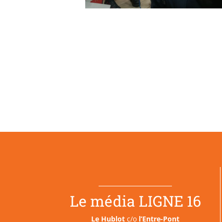
Le média LIGNE 16
Le Hublot
c/o
l’Entre-Pont