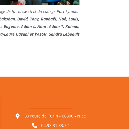
ge de la classe ULIS du collège Port Lympia,
Lakshan, David, Tony, Raphaël, Noé, Louis,
an, Eugénie, Adam L, Amir, Adam T, Kahina,
a-Laure Cavani et l’AESH, Sandra Lebeault
89 route de Turin - 06300 - Nice
04.93.31.33.72