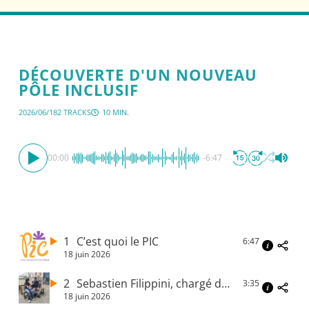
DÉCOUVERTE D'UN NOUVEAU
PÔLE INCLUSIF
2026/06/18
2 TRACKS
10 MIN.
00:00
-6:47
1
C’est quoi le PIC
6:47
18 juin 2026
2
Sebastien Filippini, chargé du handicap à la Ville de Nice
3:35
18 juin 2026