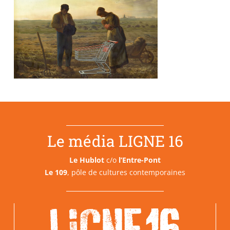
Le média LIGNE 16
Le Hublot
c/o
l’Entre-Pont
Le 109
, pôle de cultures contemporaines