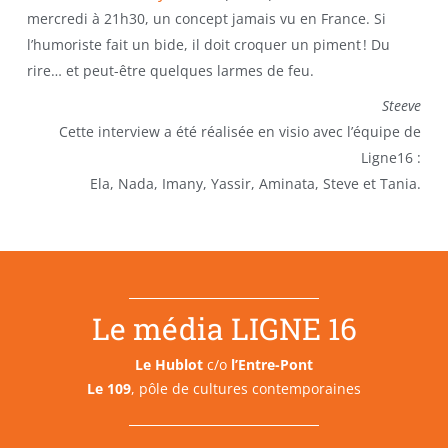
mercredi à 21h30, un concept jamais vu en France. Si
l’humoriste fait un bide, il doit croquer un piment ! Du
rire… et peut-être quelques larmes de feu.
Steeve
Cette interview a été réalisée en visio avec l’équipe de
Ligne16 :
Ela, Nada, Imany, Yassir, Aminata, Steve et Tania.
Le média LIGNE 16
Le Hublot
c/o
l’Entre-Pont
Le 109
, pôle de cultures contemporaines