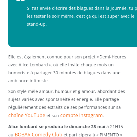
Si t’as envie d’écrire des blagues dans la journée, tu 
les tester le soir même, c’est ça qui est super avec le
stand-up.
Elle est également connue pour son projet « Demi-Heures
avec Alice Lombard », où elle invite chaque mois un
humoriste à partager 30 minutes de blagues dans une
ambiance intimiste.
Son style mêle amour, humour et glamour, abordant des
sujets variés avec spontanéité et énergie. Elle partage
régulièrement des extraits de ses performances sur sa
chaîne YouTube
compte Instagram
et son
.
Alice lombard se produira le dimanche 25 mai
à 21H15
BOBAR Comedy Club
au
et participera à « PIMENTO »