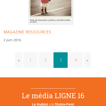
MAGAZINE RESSOURCES
2 juin 2016
«
1
2
3
4
»
Le média LIGNE 16
Le Hublot
c/o
l’Entre-Pont