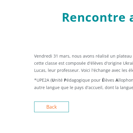
Rencontre a
Vendredi 31 mars, nous avons réalisé un plateau
cette classe est composée d'élèves d'origine Ukra
Lucas, leur professeur. Voici l'échange avec les é
*UPE2A (
U
nité
P
édagogique pour
É
lèves
A
llopho
autre langue que le pays d'accueil, dont la langue
Back