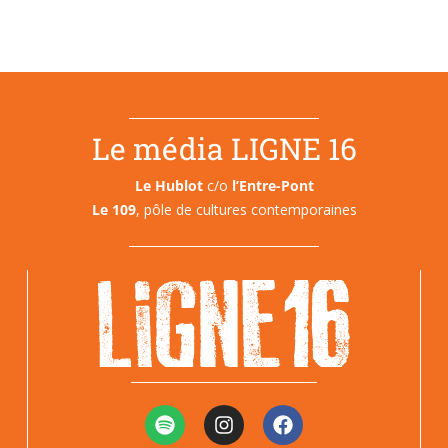
Le média LIGNE 16
Le Hublot
c/o
l’Entre-Pont
Le 109
, pôle de cultures contemporaines