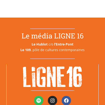
Le média LIGNE 16
Le Hublot
c/o
l’Entre-Pont
Le 109
, pôle de cultures contemporaines