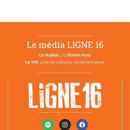
Le média LIGNE 16
Le Hublot
c/o
l’Entre-Pont
Le 109
, pôle de cultures contemporaines