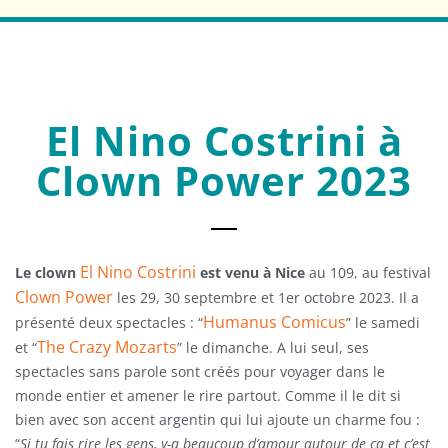
El Nino Costrini à
Clown Power 2023
El Nino Costrini
Le clown
est venu à Nice
au 109, au festival
Clown Power
les 29, 30 septembre et 1er octobre 2023. Il a
Humanus Comicus
présenté deux spectacles : “
” le samedi
The Crazy Mozarts
et “
” le dimanche. A lui seul, ses
spectacles sans parole sont créés pour voyager dans le
monde entier et amener le rire partout. Comme il le dit si
bien avec son accent argentin qui lui ajoute un charme fou :
“
Si tu fais rire les gens, y-a beaucoup d’amour autour de ça et c’est