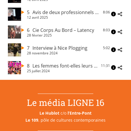
5
Avis de deux professionnels sur le projet
8:06
12 avril 2025
6
Cie Corps Au Bord – Latency
8:03
28 février 2025
7
Interview à Nice Plogging
5:02
28 novembre 2024
8
Les femmes font-elles leurs propres choix
11:31
25 juillet 2024
Le média LIGNE 16
Le Hublot
c/o
l’Entre-Pont
Le 109
, pôle de cultures contemporaines