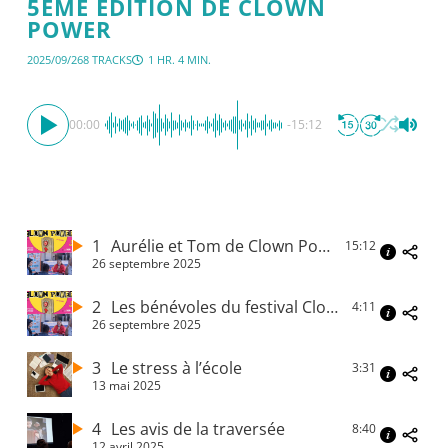
5ÈME ÉDITION DE CLOWN
POWER
2025/09/26
8 TRACKS
1 HR. 4 MIN.
00:00
-15:12
1
Aurélie et Tom de Clown Power
15:12
26 septembre 2025
2
Les bénévoles du festival Clown Power 2025
4:11
26 septembre 2025
3
Le stress à l’école
3:31
13 mai 2025
4
Les avis de la traversée
8:40
12 avril 2025