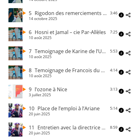
5
Rigodon des remerciements « Live Mic Public »
3:46
14 octobre 2025
6
Hosni et Jamal – cie Par-Allèles
7:25
10 août 2025
7
Temoignage de Karine de l’UEAJ Toulon
5:53
10 août 2025
8
Temoignage de Francois du CEF Montfavet
4:14
10 août 2025
9
l’ozone à Nice
3:13
3 juillet 2025
10
Place de l’emploi à l’Ariane
5:14
20 juin 2025
11
Entretien avec la directrice de la Trinité de France Travail
8:59
20 juin 2025