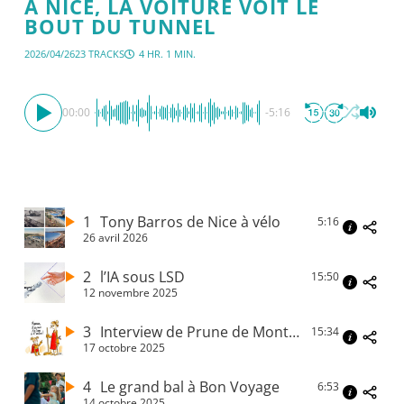
A NICE, LA VOITURE VOIT LE
BOUT DU TUNNEL
2026/04/26
23 TRACKS
4 HR. 1 MIN.
00:00
-5:16
1
Tony Barros de Nice à vélo
5:16
26 avril 2026
2
l’IA sous LSD
15:50
12 novembre 2025
3
Interview de Prune de Montvalon, directrice du cidff 06
15:34
17 octobre 2025
4
Le grand bal à Bon Voyage
6:53
14 octobre 2025