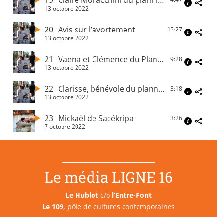
19
Claire Moracchini du planning familial
13 octobre 2022
20
Avis sur l’avortement
15:27
13 octobre 2022
21
Vaena et Clémence du Planning familial
9:28
13 octobre 2022
22
Clarisse, bénévole du planning familial
3:18
13 octobre 2022
23
Mickaël de Sacékripa
3:26
7 octobre 2022
Le média LIGNE 16
Le Hublot
c/o
l’Entre-Pont
Le 109
, pôle de cultures contemporaines