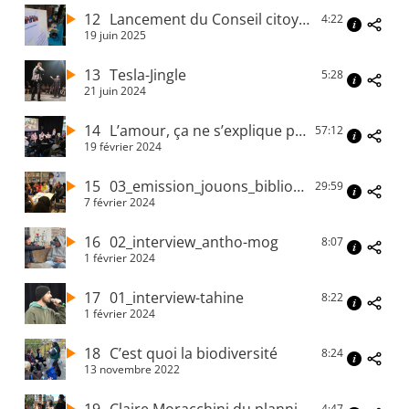
12
Lancement du Conseil citoyen de Saint André
4:22
19 juin 2025
13
Tesla-Jingle
5:28
21 juin 2024
14
L’amour, ça ne s’explique pas
57:12
19 février 2024
15
03_emission_jouons_biblio_ariane_31janvier2024
29:59
7 février 2024
16
02_interview_antho-mog
8:07
1 février 2024
17
01_interview-tahine
8:22
1 février 2024
18
C’est quoi la biodiversité
8:24
13 novembre 2022
4:47