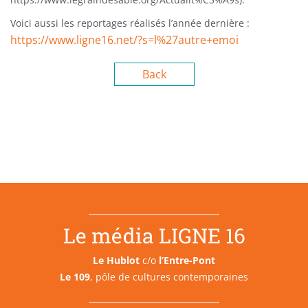
Voici aussi les reportages réalisés l’année dernière :
https://www.ligne16.net/?s=l%27autre+emoi
Back
Le média LIGNE 16
Le Hublot
c/o
l’Entre-Pont
Le 109
, pôle de cultures contemporaines